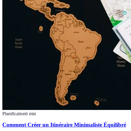
Planification
6
min
Comment Créer un Itinéraire Minimaliste Équilibré