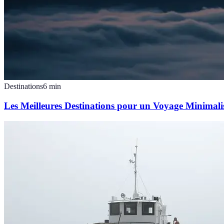
Destinations
6
min
Les Meilleures Destinations pour un Voyage Minimali