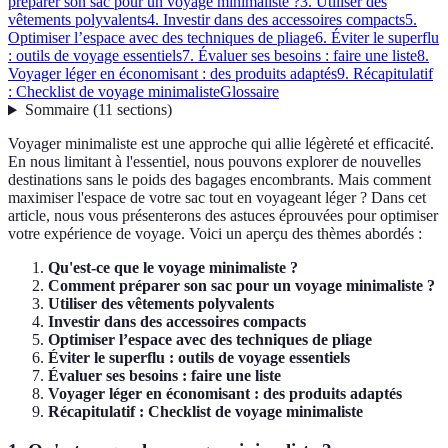
préparer son sac pour un voyage minimaliste ?
3. Utiliser des
vêtements polyvalents
4. Investir dans des accessoires compacts
5.
Optimiser l’espace avec des techniques de pliage
6. Éviter le superflu
: outils de voyage essentiels
7. Évaluer ses besoins : faire une liste
8.
Voyager léger en économisant : des produits adaptés
9. Récapitulatif
: Checklist de voyage minimaliste
Glossaire
Sommaire
(
11
sections
)
Voyager minimaliste est une approche qui allie légèreté et efficacité.
En nous limitant à l'essentiel, nous pouvons explorer de nouvelles
destinations sans le poids des bagages encombrants. Mais comment
maximiser l'espace de votre sac tout en voyageant léger ? Dans cet
article, nous vous présenterons des astuces éprouvées pour optimiser
votre expérience de voyage. Voici un aperçu des thèmes abordés :
Qu'est-ce que le voyage minimaliste ?
Comment préparer son sac pour un voyage minimaliste ?
Utiliser des vêtements polyvalents
Investir dans des accessoires compacts
Optimiser l’espace avec des techniques de pliage
Éviter le superflu : outils de voyage essentiels
Évaluer ses besoins : faire une liste
Voyager léger en économisant : des produits adaptés
Récapitulatif : Checklist de voyage minimaliste