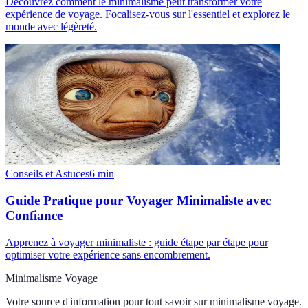
Découvrez comment le minimalisme peut transformer votre
expérience de voyage. Focalisez-vous sur l'essentiel et explorez le
monde avec légèreté.
Conseils et Astuces
6
min
Guide Pratique pour Voyager Minimaliste avec
Confiance
Apprenez à voyager minimaliste : guide étape par étape pour
optimiser votre expérience sans encombrement.
Minimalisme Voyage
Votre source d'information pour tout savoir sur
minimalisme voyage
.