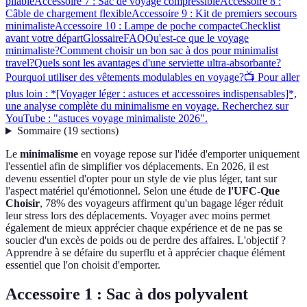
pliable
Accessoire 7 : Sac de voyage compressible
Accessoire 8 :
Câble de chargement flexible
Accessoire 9 : Kit de premiers secours
minimaliste
Accessoire 10 : Lampe de poche compacte
Checklist
avant votre départ
Glossaire
FAQ
Qu'est-ce que le voyage
minimaliste?
Comment choisir un bon sac à dos pour minimalist
travel?
Quels sont les avantages d'une serviette ultra-absorbante?
Pourquoi utiliser des vêtements modulables en voyage?
📺 Pour aller
plus loin : *[Voyager léger : astuces et accessoires indispensables]*,
une analyse complète du minimalisme en voyage. Recherchez sur
YouTube : "astuces voyage minimaliste 2026".
Sommaire
(
19
sections
)
Le
minimalisme
en voyage repose sur l'idée d'emporter uniquement
l'essentiel afin de simplifier vos déplacements. En 2026, il est
devenu essentiel d'opter pour un style de vie plus léger, tant sur
l'aspect matériel qu'émotionnel. Selon une étude de
l'UFC-Que
Choisir
, 78% des voyageurs affirment qu'un bagage léger réduit
leur stress lors des déplacements. Voyager avec moins permet
également de mieux apprécier chaque expérience et de ne pas se
soucier d'un excès de poids ou de perdre des affaires. L'objectif ?
Apprendre à se défaire du superflu et à apprécier chaque élément
essentiel que l'on choisit d'emporter.
Accessoire 1 : Sac à dos polyvalent