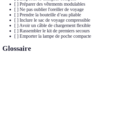
[ ] Préparer des vêtements modulables
[ ] Ne pas oublier l'oreiller de voyage
[ ] Prendre la bouteille d’eau pliable
[ ] Inclure le sac de voyage compressible
[ ] Avoir un câble de chargement flexible
[ ] Rassembler le kit de premiers secours
[ ] Emporter la lampe de poche compacte
Glossaire
Terme
Définition
Style de vie axé sur la simplicité et la réduction
Minimalisme
des biens matériels.
Accessoire de
Outils et équipements qui facilitent le transport et
voyage
le séjour en voyage.
Voyage
Pratiques de voyage qui prennent en compte
responsable
l’impact environnemental et social.