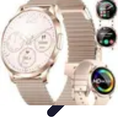
Minimalisme Voyage
Astuces de Voyage
Stratégies
Erreurs à Éviter
Éthique et
Valeurs
Stratégies de Voyage
Minimalisme Voyage