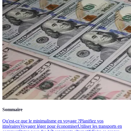
Sommaire
Qu'est-ce que le minimalisme en voyage ?
Planifiez vos
itinéraires
Voyager léger pour économiser
Utiliser les transports en