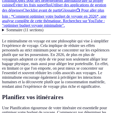
commun
Optez pour des hébergements alternatifs
Faire sa propre
cuisine
Éviter les frais superflus
Utiliser des applications de gestion
des dépenses
Checklist avant de partir
Glossaire
📺 Pour aller plus
loin : *Comment optimiser votre budget de voyage en 2026*, une
analyse complète de cette thématique. Recherchez sur YouTube :
"optimiser budget voyage minimaliste".
Sommaire
(
11
sections
)
Le minimalisme en voyage est une philosophie qui vise à simplifier
l'expérience de voyage. Cela implique de réduire ses effets
personnels au strict minimum pour se concentrer sur les expériences
plutôt que sur les possessions. En 2026, de plus en plus de
voyageurs adoptent ce style de vie pour non seulement alléger leur
bagage physique, mais aussi pour alléger leur portefeuille. En effet,
en limitant ce que l'on emporte, on peut mieux se concentrer sur
l'essentiel et souvent réduire les coûts associés aux voyages. Le
minimalisme encourage également à privilégier les interactions
humaines et la découverte plutôt que la consommation matérielle,
rendant ainsi l'expérience de voyage plus riche et significative.
Planifiez vos itinéraires
Une Planification rigoureuse de votre itinéraire est essentielle pour
optimiser votre budget de voyage. Commencez par déterminer les