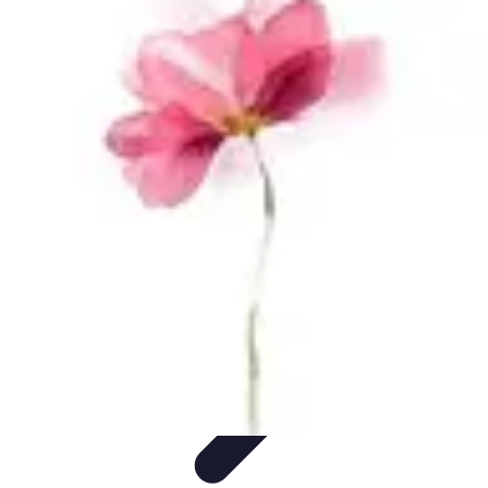
Minimalisme Voyage
Astuces de Voyage
Stratégies
Erreurs à Éviter
Éthique et
Valeurs
Stratégies de Voyage
Minimalisme Voyage