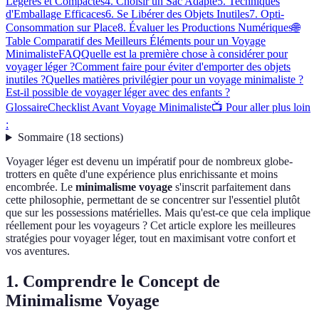
Légères et Compactes
4. Choisir un Sac Adapté
5. Techniques
d'Emballage Efficaces
6. Se Libérer des Objets Inutiles
7. Opti-
Consommation sur Place
8. Évaluer les Productions Numériques
🌐
Table Comparatif des Meilleurs Éléments pour un Voyage
Minimaliste
FAQ
Quelle est la première chose à considérer pour
voyager léger ?
Comment faire pour éviter d'emporter des objets
inutiles ?
Quelles matières privilégier pour un voyage minimaliste ?
Est-il possible de voyager léger avec des enfants ?
Glossaire
Checklist Avant Voyage Minimaliste
📺 Pour aller plus loin
:
Sommaire
(
18
sections
)
Voyager léger est devenu un impératif pour de nombreux globe-
trotters en quête d'une expérience plus enrichissante et moins
encombrée. Le
minimalisme voyage
s'inscrit parfaitement dans
cette philosophie, permettant de se concentrer sur l'essentiel plutôt
que sur les possessions matérielles. Mais qu'est-ce que cela implique
réellement pour les voyageurs ? Cet article explore les meilleures
stratégies pour voyager léger, tout en maximisant votre confort et
vos aventures.
1. Comprendre le Concept de
Minimalisme Voyage