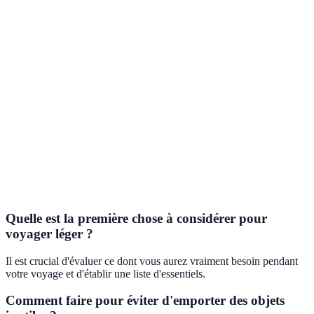
T-shirt en
Polaire
T-shirt en
A
Vêtements
merino
léger
coton
reco
Sac 30L
Sac 50L
Sac 70L
Sac à dos
Opti
léger
standard
surdimensionné
Soin en
Articles
Soin en
Soin standard
petits
Opti
de toilette
vrac
500 ml
formats
Source
Powerbank
Chargeur
Chargeur
Opti
d'énergie
léger
mural
standard
Quelle est la première chose à considérer pour
voyager léger ?
Il est crucial d'évaluer ce dont vous aurez vraiment besoin pendant
votre voyage et d'établir une liste d'essentiels.
Comment faire pour éviter d'emporter des objets