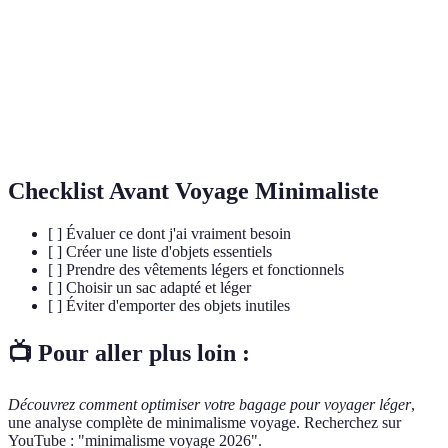
Un type de bagage porté sur le dos, idéal
Sac à dos
pour voyager léger.
Articles
Objets qui offrent plusieurs usages pour
multifonctionnels
limiter le volume des bagages.
Checklist Avant Voyage Minimaliste
[ ] Évaluer ce dont j'ai vraiment besoin
[ ] Créer une liste d'objets essentiels
[ ] Prendre des vêtements légers et fonctionnels
[ ] Choisir un sac adapté et léger
[ ] Éviter d'emporter des objets inutiles
📺 Pour aller plus loin :
Découvrez comment optimiser votre bagage pour voyager léger
,
une analyse complète de minimalisme voyage. Recherchez sur
YouTube : "minimalisme voyage 2026".