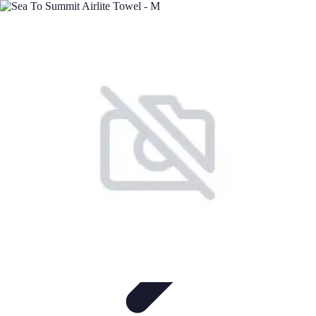
Minimalisme Voyage
Astuces de Voyage
Stratégies
Erreurs à Éviter
Éthique et
Valeurs
Stratégies de Voyage
Minimalisme Voyage