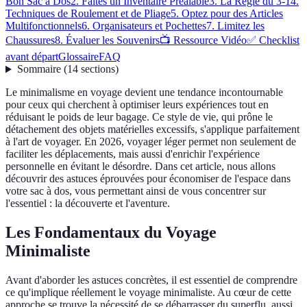
Bon Sac à Dos
2. Faites un Inventaire Préalable
3. La Règle du 3-1
4.
Techniques de Roulement et de Pliage
5. Optez pour des Articles
Multifonctionnels
6. Organisateurs et Pochettes
7. Limitez les
Chaussures
8. Évaluer les Souvenirs
📺 Ressource Vidéo
✅ Checklist
avant départ
Glossaire
FAQ
Sommaire
(
14
sections
)
Le minimalisme en voyage devient une tendance incontournable
pour ceux qui cherchent à optimiser leurs expériences tout en
réduisant le poids de leur bagage. Ce style de vie, qui prône le
détachement des objets matérielles excessifs, s'applique parfaitement
à l'art de voyager. En 2026, voyager léger permet non seulement de
faciliter les déplacements, mais aussi d'enrichir l'expérience
personnelle en évitant le désordre. Dans cet article, nous allons
découvrir des astuces éprouvées pour économiser de l'espace dans
votre sac à dos, vous permettant ainsi de vous concentrer sur
l'essentiel : la découverte et l'aventure.
Les Fondamentaux du Voyage
Minimaliste
Avant d'aborder les astuces concrètes, il est essentiel de comprendre
ce qu'implique réellement le voyage minimaliste. Au cœur de cette
approche se trouve la nécessité de se débarrasser du superflu, aussi