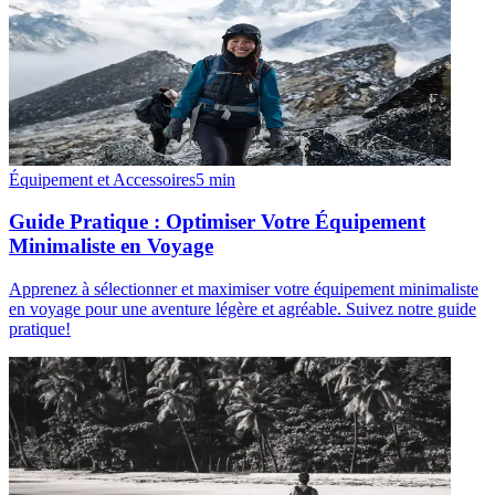
Équipement et Accessoires
5
min
Guide Pratique : Optimiser Votre Équipement
Minimaliste en Voyage
Apprenez à sélectionner et maximiser votre équipement minimaliste
en voyage pour une aventure légère et agréable. Suivez notre guide
pratique!