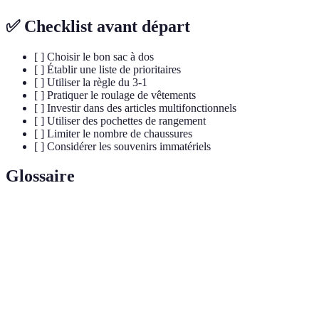
✅ Checklist avant départ
[ ] Choisir le bon sac à dos
[ ] Établir une liste de prioritaires
[ ] Utiliser la règle du 3-1
[ ] Pratiquer le roulage de vêtements
[ ] Investir dans des articles multifonctionnels
[ ] Utiliser des pochettes de rangement
[ ] Limiter le nombre de chaussures
[ ] Considérer les souvenirs immatériels
Glossaire
Terme
Définition
Style de vie visant à réduire les possessions
Minimalisme
au strict nécessaire.
Sac porté sur le dos, conçu pour transporter
Sac à dos
des affaires lors des voyages.