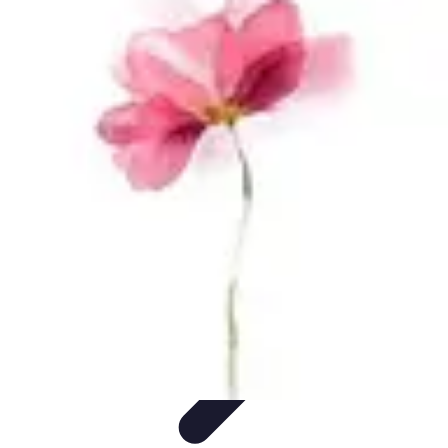
Minimalisme Voyage
Astuces de Voyage
Stratégies
Erreurs à Éviter
Éthique et
Valeurs
Stratégies de Voyage
Minimalisme Voyage