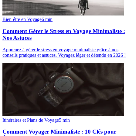
Bien-être en Voyage
6
min
Comment Gérer le Stress en Voyage Minimaliste :
Nos Astuces
Apprenez à gérer le stress en voyage minimaliste grâce à nos
conseils pratiques et astuces. Voyagez léger et détendu en 2026 !
Itinéraires et Plans de Voyage
5
min
Comment Voyager Minimaliste : 10 Clés pour