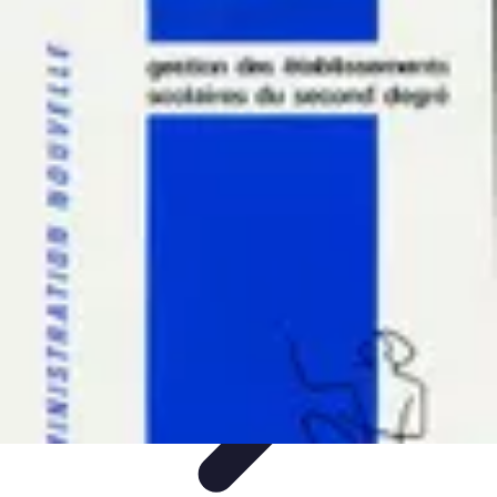
Minimalisme Voyage
Astuces de Voyage
Stratégies
Erreurs à Éviter
Éthique et
Valeurs
Stratégies de Voyage
Minimalisme Voyage