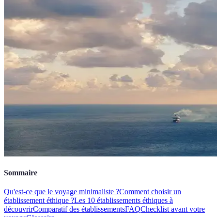
Sommaire
Qu'est-ce que le voyage minimaliste ?
Comment choisir un
établissement éthique ?
Les 10 établissements éthiques à
découvrir
Comparatif des établissements
FAQ
Checklist avant votre