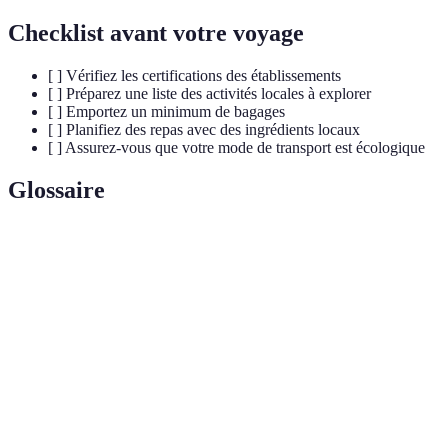
Checklist avant votre voyage
[ ] Vérifiez les certifications des établissements
[ ] Préparez une liste des activités locales à explorer
[ ] Emportez un minimum de bagages
[ ] Planifiez des repas avec des ingrédients locaux
[ ] Assurez-vous que votre mode de transport est écologique
Glossaire
Terme
Définition
Une approche du voyage centrée sur la réduction
Voyage
de la consommation et l'authenticité des
minimaliste
expériences.
Établissement
Un lieu d'hébergement qui adopte des pratiques
éthique
durables et responsable sur le plan social.