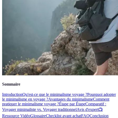
Sommaire
Introduction
Qu'est-ce que le minimalisme voyage ?
Pourquoi adopter
le minimalisme en voyage ?
Avantages du minimalisme
Comment
pratiquer le minimalisme voyage ?
Étape par Étape
Comparatif :
Voyager minimaliste vs. Voyager traditionnel
Avis d'expert
📺
Ressource Vidéo
Glossaire
Checklist avant achat
FAQ
Conclusion