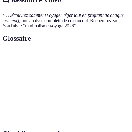
>
[Découvrez comment voyager léger tout en profitant de chaque
moment]
, une analyse complète de ce concept. Recherchez sur
YouTube : "minimalisme voyage 2026".
Glossaire
Terme
Définition
Un mouvement prônant la réduction des
Minimalisme
possessions pour un mode de vie simplifié.
Technique consistant à réduire le poids des
Voyage léger
bagages pour faciliter les déplacements.
Processus de tri et de réduction des objets
Désencombrement
superflus dans sa vie.