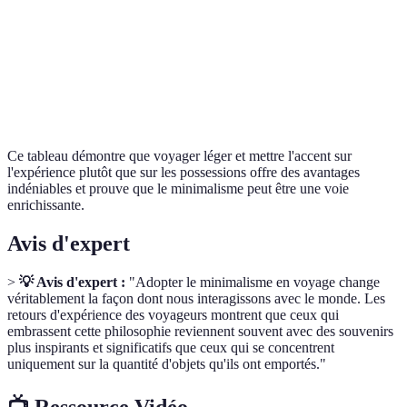
Mi
Stress
Faible
Élevé
ga
Mi
Flexibilité
Haute
Faible
ga
Ce tableau démontre que voyager léger et mettre l'accent sur
l'expérience plutôt que sur les possessions offre des avantages
indéniables et prouve que le minimalisme peut être une voie
enrichissante.
Avis d'expert
>
💡 Avis d'expert :
"Adopter le minimalisme en voyage change
véritablement la façon dont nous interagissons avec le monde. Les
retours d'expérience des voyageurs montrent que ceux qui
embrassent cette philosophie reviennent souvent avec des souvenirs
plus inspirants et significatifs que ceux qui se concentrent
uniquement sur la quantité d'objets qu'ils ont emportés."
📺 Ressource Vidéo