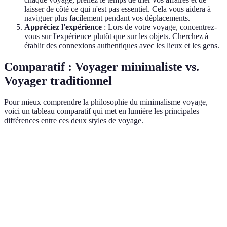
laisser de côté ce qui n'est pas essentiel. Cela vous aidera à
naviguer plus facilement pendant vos déplacements.
Appréciez l'expérience
: Lors de votre voyage, concentrez-
vous sur l'expérience plutôt que sur les objets. Cherchez à
établir des connexions authentiques avec les lieux et les gens.
Comparatif : Voyager minimaliste vs.
Voyager traditionnel
Pour mieux comprendre la philosophie du minimalisme voyage,
voici un tableau comparatif qui met en lumière les principales
différences entre ces deux styles de voyage.
Critère
Voyager Minimaliste
Voyager Traditionnel
Ve
Poids des
Mi
Lourd
Léger
bagages
ga
Ga
Coût
Élevé
Variable
m