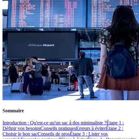
Sommaire
Introduction : Qu'est-ce qu'un sac à dos minimaliste ?
Étape 1 :
Définir vos besoins
Conseils pratiques
Erreurs à éviter
Étape 2 :
Choisir le bon sac
Conseils de pros
Étape 3 : Lister vos