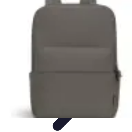
Minimalisme Voyage
Astuces de Voyage
Stratégies
Erreurs à Éviter
Éthique et
Valeurs
Stratégies de Voyage
Minimalisme Voyage