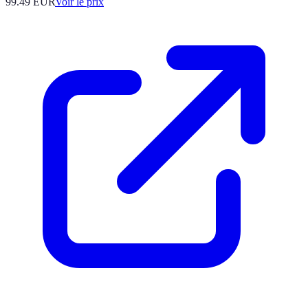
99.49
EUR
Voir le prix