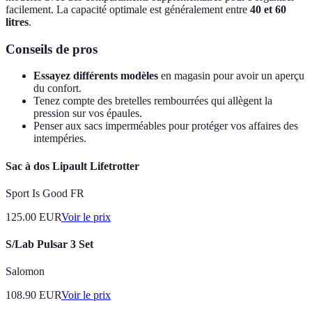
facilement. La capacité optimale est généralement entre
40 et 60
litres
.
Conseils de pros
Essayez différents modèles
en magasin pour avoir un aperçu
du confort.
Tenez compte des bretelles rembourrées qui allègent la
pression sur vos épaules.
Penser aux sacs imperméables pour protéger vos affaires des
intempéries.
Sac à dos Lipault Lifetrotter
Sport Is Good FR
125.00
EUR
Voir le prix
S/Lab Pulsar 3 Set
Salomon
108.90
EUR
Voir le prix