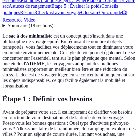
essentiels
Exemples pratiques
Pièges à éviter
Étape 4 : Organiser votre
sac
Astuces de rangement
Étape 5 : Évaluer le poids
Conseils
pratiques
Résumé
Checklist avant voyage
Glossaire
Quiz rapide
📺
Ressource Vidéo
Sommaire
(
18
sections
)
Le
sac à dos minimaliste
est un concept qui s'inscrit dans une
philosophie de voyage épuré. En réduisant le nombre d'objets
transportés, vous facilitez vos déplacements tout en diminuant votre
empreinte environnementale. Ce style de vie permet également de se
concentrer sur l'essentiel, tant sur le plan physique que mental. Selon
une étude d'
ADEME
, les voyageurs adoptant des pratiques
minimalistes rapportent un meilleur bien-être et une réduction du
stress. L'idée est de voyager léger, en se concentrant uniquement sur
les objets indispensables, ce qui facilite également la mobilité et
l'organisation.
Étape 1 : Définir vos besoins
Avant de préparer votre sac, il est important de clarifier vos besoins
en fonction de votre destination et de la durée de votre voyage.
Posez-vous les bonnes questions : Quel type d'activités prévoyez-
vous ? Allez-vous faire de la randonnée, du camping ou explorer des
villes ? Pour un séjour de courte durée, limitant vos achats, une