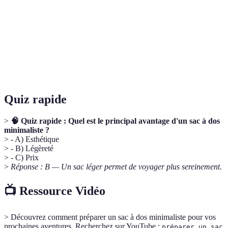
encombrement.
Sac à dos
Sac léger conçu pour transporter uniquement
minimaliste
l'essentiel.
Organisateur
Accessoire permettant d'optimiser l'espace dans
de sac
un sac.
Quiz rapide
>
🧠 Quiz rapide : Quel est le principal avantage d'un sac à dos
minimaliste ?
> - A) Esthétique
> - B) Légèreté
> - C) Prix
>
Réponse : B — Un sac léger permet de voyager plus sereinement.
📺 Ressource Vidéo
> Découvrez comment préparer un sac à dos minimaliste pour vos
prochaines aventures. Recherchez sur YouTube :
préparer un sac