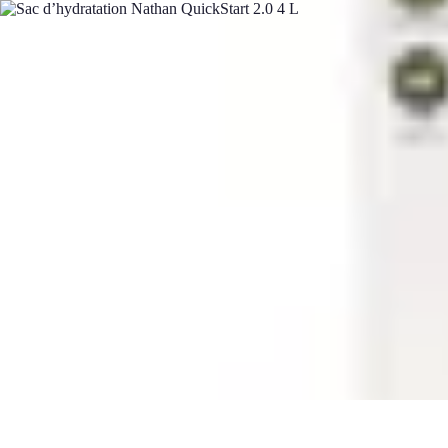
Minimalisme Voyage
Astuces de Voyage
Stratégies
Erreurs à Éviter
Éthique et Valeurs
Straté
Minimalisme Voyage