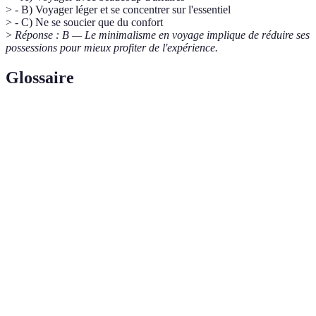
> - B) Voyager léger et se concentrer sur l'essentiel
> - C) Ne se soucier que du confort
>
Réponse : B — Le minimalisme en voyage implique de réduire ses
possessions pour mieux profiter de l'expérience.
Glossaire
Terme
Définition
Style de vie qui favorise la réduction des
Minimalisme
possessions et des engagements superflus pour
apprécier l'essentiel.
Un individu qui choisit de voyager avec un
Voyageur
minimum d'affaires, axant son expérience sur des
Minimaliste
interactions culturelles et des découvertes
authentiques.
Sac conçu pour le transport facile, préférablement
Sac à dos de
spacieux et léger, adapté à un style de voyage
voyage