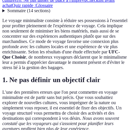
cultures
10. Ne pas laisser de place à l'imprévu
Checklist avant
achat
Quiz rapide :
Glossaire
Sommaire
(
14
sections
)
Le voyage minimaliste consiste à réduire ses possessions à l'essentiel
pour profiter pleinement de l'expérience de voyage. Cela implique
non seulement de minimiser les biens matériels, mais aussi de se
concentrer sur des expériences authentiques plutôt que sur des
marchandises. Ce mode de voyage favorise une connexion plus
profonde avec les cultures locales et une expérience de vie plus
enrichissante. Selon les résultats d'une étude effectuée par
UFC-
Que Choisir
, de nombreux voyageurs déclarent que le minimalisme
leur a permis d'apprécier davantage le moment présent et d'éviter le
stress lié à la gestion des bagages.
1. Ne pas définir un objectif clair
L'une des premières erreurs que l'on peut commettre en voyage
minimaliste est de partir sans but précis. Que vous souhaitiez
explorer de nouvelles cultures, vous imprégner de la nature ou
simplement vous reposer, il est essentiel de fixer des objectifs. Un
voyage structuré vous permettra de choisir des activités et des
destinations qui correspondent à vos désirs.
Nous avons souvent
constaté que les voyageurs qui s'assoient pour planifier leurs
aventures profitent bien plus de leur expérience.