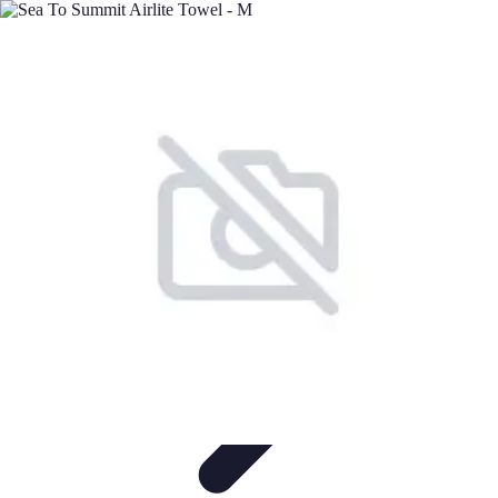
Minimalisme Voyage
Astuces de Voyage
Stratégies
Erreurs à Éviter
Éthique et
Valeurs
Stratégies de Voyage
Minimalisme Voyage