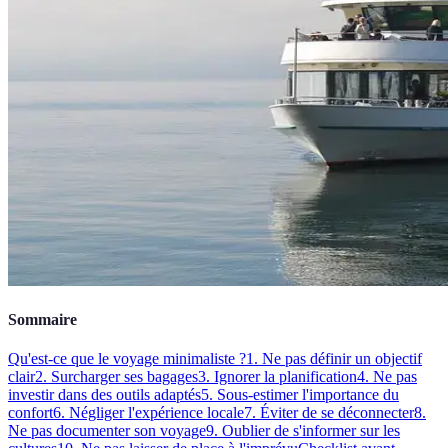
Sommaire
Qu'est-ce que le voyage minimaliste ?
1. Ne pas définir un objectif
clair
2. Surcharger ses bagages
3. Ignorer la planification
4. Ne pas
investir dans des outils adaptés
5. Sous-estimer l'importance du
confort
6. Négliger l'expérience locale
7. Éviter de se déconnecter
8.
Ne pas documenter son voyage
9. Oublier de s'informer sur les