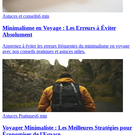
Astuces et conseils
6
min
Minimalisme en Voyage : Les Erreurs à Éviter
Absolument
Apprenez à éviter les erreurs fréquentes du minimalisme en voyage
avec nos conseils pratiques et astuces utiles.
Astuces Pratiques
6
min
Voyager Minimaliste : Les Meilleures Stratégies pour
Économiser de l'Espace