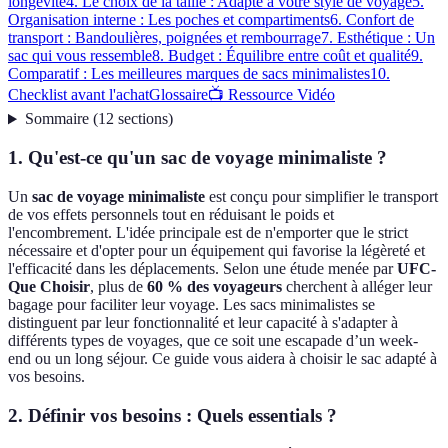
longévité
4. Le choix de la taille : Adapté à votre style de voyage
5.
Organisation interne : Les poches et compartiments
6. Confort de
transport : Bandoulières, poignées et rembourrage
7. Esthétique : Un
sac qui vous ressemble
8. Budget : Équilibre entre coût et qualité
9.
Comparatif : Les meilleures marques de sacs minimalistes
10.
Checklist avant l'achat
Glossaire
📺 Ressource Vidéo
Sommaire
(
12
sections
)
1. Qu'est-ce qu'un sac de voyage minimaliste ?
Un
sac de voyage minimaliste
est conçu pour simplifier le transport
de vos effets personnels tout en réduisant le poids et
l'encombrement. L'idée principale est de n'emporter que le strict
nécessaire et d'opter pour un équipement qui favorise la légèreté et
l'efficacité dans les déplacements. Selon une étude menée par
UFC-
Que Choisir
, plus de
60 % des voyageurs
cherchent à alléger leur
bagage pour faciliter leur voyage. Les sacs minimalistes se
distinguent par leur fonctionnalité et leur capacité à s'adapter à
différents types de voyages, que ce soit une escapade d’un week-
end ou un long séjour. Ce guide vous aidera à choisir le sac adapté à
vos besoins.
2. Définir vos besoins : Quels essentials ?