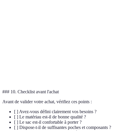
Marque
Matériau
Capacité (L)
Prix moyen (€)
Osprey
Nylon
20-50
150
Polyester
Patagonia
30-70
250
recyclé
North
Nylon
25-60
200
Face
Deuter
Polycarbonate
25-50
180
### 10. Checklist avant l'achat
Avant de valider votre achat, vérifiez ces points :
[ ] Avez-vous défini clairement vos besoins ?
[ ] Le matériau est-il de bonne qualité ?
[ ] Le sac est-il confortable à porter ?
[ ] Dispose-t-il de suffisantes poches et composants ?