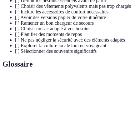
[ ] Définir les besoins essentiels avant de partir
[ ] Choisir des vêtements polyvalents mais pas trop chargés
[ ] Inclure les accessoires de confort nécessaires
[ ] Avoir des versions papier de votre itinéraire
[ ] Ramener un bon chargeur de secours
[ ] Choisir un sac adapté à vos besoins
[ ] Planifier des moments de repos
[ ] Ne pas négliger la sécurité avec des éléments adaptés
[ ] Explorer la culture locale tout en voyageant
[ ] Sélectionner des souvenirs significatifs
Glossaire
Terme
Définition
Philosophie de vie cherchant à réduire
Minimalisme
l'encombrement matériel pour favoriser
l'expérience et l'essentiel.
Moyen de transport des effets personnels, choisi
Sac à dos
selon sa taille et son utilisation.