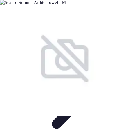
Minimalisme Voyage
Astuces de Voyage
Stratégies
Erreurs à Éviter
Éthique et
Valeurs
Stratégies de Voyage
Minimalisme Voyage