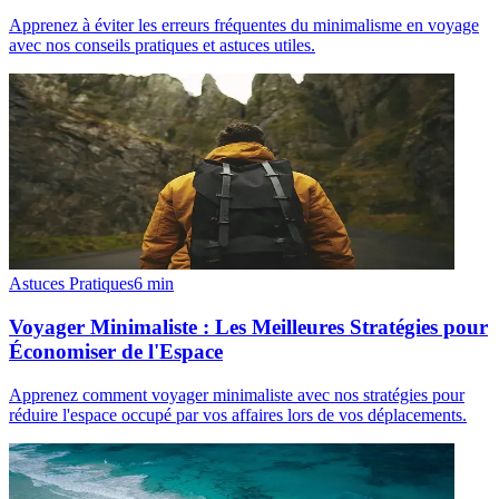
Apprenez à éviter les erreurs fréquentes du minimalisme en voyage
avec nos conseils pratiques et astuces utiles.
Astuces Pratiques
6
min
Voyager Minimaliste : Les Meilleures Stratégies pour
Économiser de l'Espace
Apprenez comment voyager minimaliste avec nos stratégies pour
réduire l'espace occupé par vos affaires lors de vos déplacements.