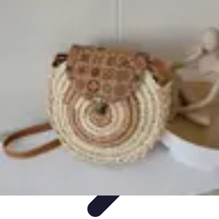
Minimalisme Voyage
Astuces de Voyage
Stratégies
Erreurs à Éviter
Éthique et
Valeurs
Stratégies de Voyage
Minimalisme Voyage