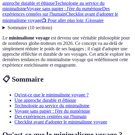
approche durable et éthique
Technologie au service du
minimalisme
Voyage sans papier : l'ère du numérique
Des
expériences centrées sur l'humain
Checklist avant d'adopter le
minimalisme voyage
📺 Pour aller plus loin :
Glossaire
Sommaire
(
10
sections
)
Le
minimalisme voyage
est devenu une véritable philosophie pour
de nombreux globe-trotteurs en 2026. Ce concept va au-delà de
simplement réduire le poids de ses bagages ; il s'agit d'adopter une
approche réfléchie et durable de ses voyages. Cet article explore les
dernières tendances du minimalisme voyage qui redéfinissent cette
expérience enrichissante et engageante.
📋 Sommaire
Qu'est-ce que le minimalisme voyage ?
Une approche durable et éthique
Technologie au service du minimalisme
Voyage sans papier : l'ère du numérique
Des expériences centrées sur l'humain
Checklist avant d'adopter le minimalisme voyage
Qu'est-ce que le minimalisme voyage ?