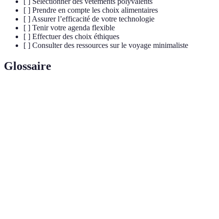
[ ] Sélectionner des vêtements polyvalents
[ ] Prendre en compte les choix alimentaires
[ ] Assurer l’efficacité de votre technologie
[ ] Tenir votre agenda flexible
[ ] Effectuer des choix éthiques
[ ] Consulter des ressources sur le voyage minimaliste
Glossaire
Terme
Définition
Une approche de voyage qui privilégie le besoin
Voyage
d'expérience sur celui de possession matérielle, afin
minimaliste
de réduire le stress et d'optimiser l'espace.
Un ensemble de vêtements sélectionnés pour être
Capsule
portés ensemble, permettant diverses combinaisons
avec un minimum d'articles.
Un dispositif qui permet de recharger des appareils
Chargeur
électroniques lors de vos déplacements sans être