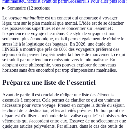
minimaliste
Checklist avant de partir
Glossaire
📺 Pour aller plus loin :
Sommaire
(
12
sections
)
Le
voyage minimaliste
est un concept qui encourage à voyager
léger, tant sur le plan matériel que mental. L'idée est de se détacher
des possessions superflues et de se concentrer sur l'essentiel :
l'expérience de voyage elle-même. Ce style de voyage est non
seulement plus économique, mais il permet également de réduire le
stress lié à la logistique des bagages. En 2026, une étude de
l'
INSEE
a montré que près de 60% des voyageurs préfèrent des
séjours où ils peuvent expérimenter la liberté de mouvement, ce qui
se traduit par une tendance croissante vers le minimalisme. En
adoptant cette philosophie, vous pouvez explorer de nouveaux
horizons sans être encombré par trop d'impressions matérielles.
Préparez une liste de l'essentiel
Avant de partir, il est crucial de rédiger une liste des éléments
essentiels à emporter. Cela permet de clarifier ce qui est vraiment
nécessaire pour votre voyage. Prenez en compte la durée du séjour,
le climat de la destination, et les activités prévues. Un bon point de
départ est d'utiliser la méthode de la "valise capsule" : choisissez des
vêtements qui s'accordent entre eux. Essayez de ne sélectionner que
quelques articles polyvalents. Par ailleurs, dans le cas des outils de