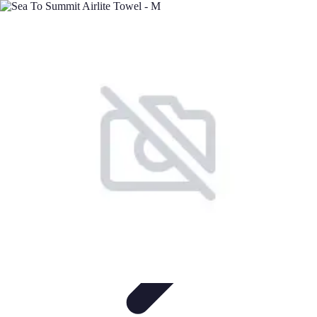
Minimalisme Voyage
Astuces de Voyage
Stratégies
Erreurs à Éviter
Éthique et
Valeurs
Stratégies de Voyage
Minimalisme Voyage