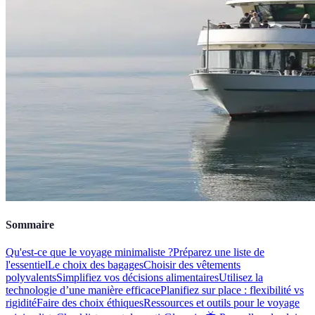
Sommaire
Qu'est-ce que le voyage minimaliste ?
Préparez une liste de
l'essentiel
Le choix des bagages
Choisir des vêtements
polyvalents
Simplifiez vos décisions alimentaires
Utilisez la
technologie d’une manière efficace
Planifiez sur place : flexibilité vs
rigidité
Faire des choix éthiques
Ressources et outils pour le voyage