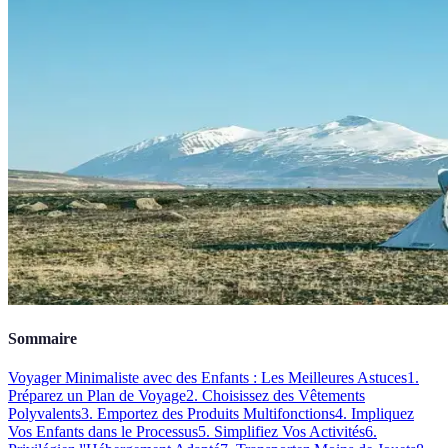
Sommaire
Voyager Minimaliste avec des Enfants : Les Meilleures Astuces
1.
Préparez un Plan de Voyage
2. Choisissez des Vêtements
Polyvalents
3. Emportez des Produits Multifonctions
4. Impliquez
Vos Enfants dans le Processus
5. Simplifiez Vos Activités
6.