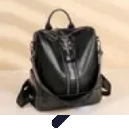
Minimalisme Voyage
Astuces de Voyage
Stratégies
Erreurs à Éviter
Éthique et
Valeurs
Stratégies de Voyage
Minimalisme Voyage