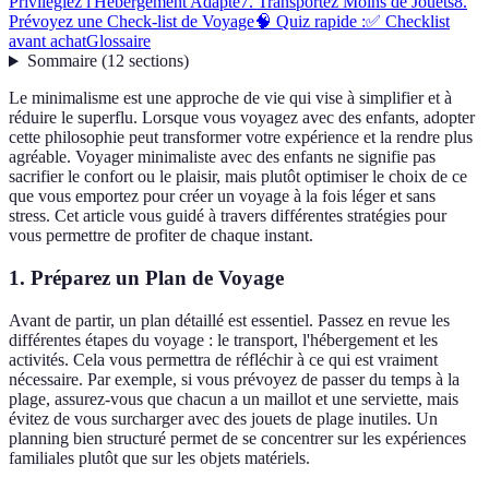
Privilégiez l'Hébergement Adapté
7. Transportez Moins de Jouets
8.
Prévoyez une Check-list de Voyage
🧠 Quiz rapide :
✅ Checklist
avant achat
Glossaire
Sommaire
(
12
sections
)
Le minimalisme est une approche de vie qui vise à simplifier et à
réduire le superflu. Lorsque vous voyagez avec des enfants, adopter
cette philosophie peut transformer votre expérience et la rendre plus
agréable. Voyager minimaliste avec des enfants ne signifie pas
sacrifier le confort ou le plaisir, mais plutôt optimiser le choix de ce
que vous emportez pour créer un voyage à la fois léger et sans
stress. Cet article vous guidé à travers différentes stratégies pour
vous permettre de profiter de chaque instant.
1. Préparez un Plan de Voyage
Avant de partir, un plan détaillé est essentiel. Passez en revue les
différentes étapes du voyage : le transport, l'hébergement et les
activités. Cela vous permettra de réfléchir à ce qui est vraiment
nécessaire. Par exemple, si vous prévoyez de passer du temps à la
plage, assurez-vous que chacun a un maillot et une serviette, mais
évitez de vous surcharger avec des jouets de plage inutiles. Un
planning bien structuré permet de se concentrer sur les expériences
familiales plutôt que sur les objets matériels.