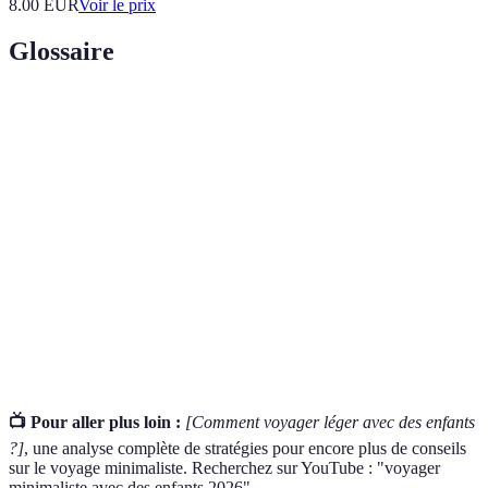
8.00
EUR
Voir le prix
Glossaire
Terme
Définition
Philosophie de vie visant à vivre avec moins, en
Minimalisme
évitant le superflu.
Emballage
Technique consistant à réduire le poids et le
léger
volume des bagages.
Planification
Processus de préparation détaillée pour optimiser
stratégique
les ressources lors d’un voyage.
📺 Pour aller plus loin :
[Comment voyager léger avec des enfants
?]
, une analyse complète de stratégies pour encore plus de conseils
sur le voyage minimaliste. Recherchez sur YouTube : "voyager
minimaliste avec des enfants 2026".