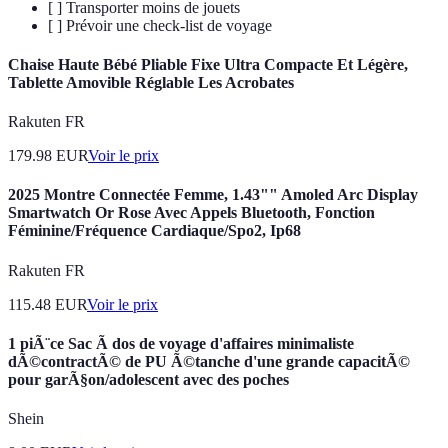
[ ] Transporter moins de jouets
[ ] Prévoir une check-list de voyage
Chaise Haute Bébé Pliable Fixe Ultra Compacte Et Légère,
Tablette Amovible Réglable Les Acrobates
Rakuten FR
179.98
EUR
Voir le prix
2025 Montre Connectée Femme, 1.43"" Amoled Arc Display
Smartwatch Or Rose Avec Appels Bluetooth, Fonction
Féminine/Fréquence Cardiaque/Spo2, Ip68
Rakuten FR
115.48
EUR
Voir le prix
1 piÃ¨ce Sac Ã dos de voyage d'affaires minimaliste
dÃ©contractÃ© de PU Ã©tanche d'une grande capacitÃ©
pour garÃ§on/adolescent avec des poches
Shein