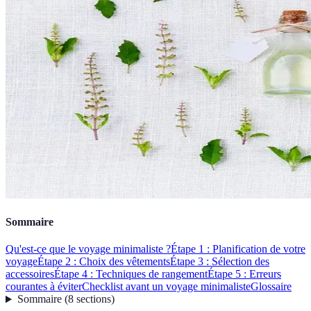
Sommaire
Qu'est-ce que le voyage minimaliste ?
Étape 1 : Planification de votre
voyage
Étape 2 : Choix des vêtements
Étape 3 : Sélection des
accessoires
Étape 4 : Techniques de rangement
Étape 5 : Erreurs
courantes à éviter
Checklist avant un voyage minimaliste
Glossaire
Sommaire
(
8
sections
)