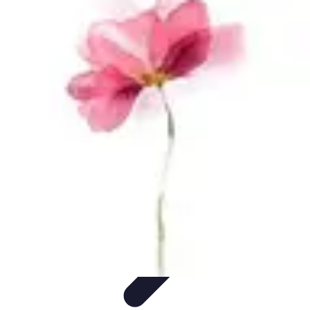
Minimalisme Voyage
Astuces de Voyage
Stratégies
Erreurs à Éviter
Éthique et
Valeurs
Stratégies de Voyage
Minimalisme Voyage