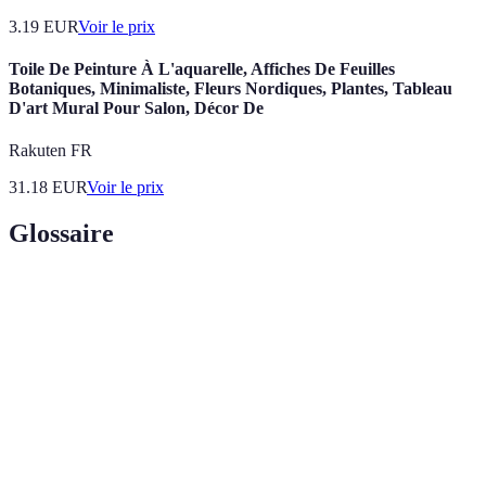
3.19
EUR
Voir le prix
Toile De Peinture À L'aquarelle, Affiches De Feuilles
Botaniques, Minimaliste, Fleurs Nordiques, Plantes, Tableau
D'art Mural Pour Salon, Décor De
Rakuten FR
31.18
EUR
Voir le prix
Glossaire
Terme
Définition
Style de voyage qui privilégie la simplicité et
Voyage
l'essence d'une expérience sans surplus
minimaliste
matériel.
Techniques de
Méthode de rangement des vêtements en les
roulage
roulant pour gagner de la place.