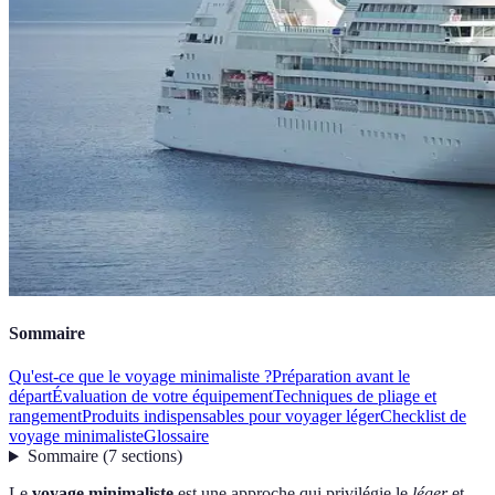
Sommaire
Qu'est-ce que le voyage minimaliste ?
Préparation avant le
départ
Évaluation de votre équipement
Techniques de pliage et
rangement
Produits indispensables pour voyager léger
Checklist de
voyage minimaliste
Glossaire
Sommaire
(
7
sections
)
Le
voyage minimaliste
est une approche qui privilégie le
léger
et