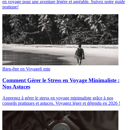
en voyage pour une aventure légère et agréable. Suivez notre guide
pratique!
Bien-être en Voyage
6
min
Comment Gérer le Stress en Voyage Minimaliste :
Nos Astuces
Apprenez à gérer le stress en voyage minimaliste grâce à nos
conseils pratiques et astuces. Voyagez léger et détendu en 2026 !