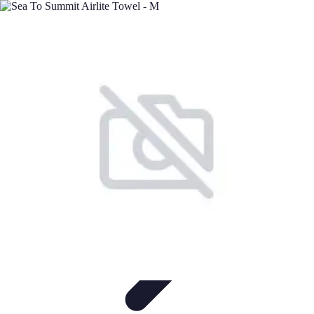
Minimalisme Voyage
Astuces de Voyage
Stratégies
Erreurs à Éviter
Éthique et
Valeurs
Stratégies de Voyage
Minimalisme Voyage