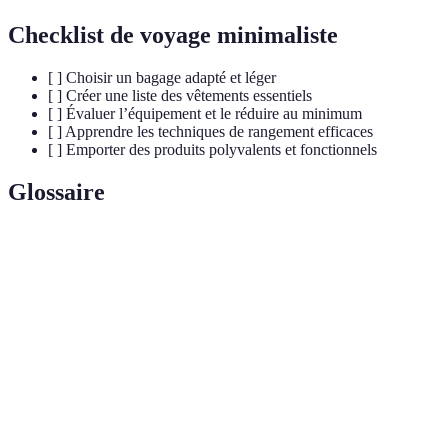
Checklist de voyage minimaliste
[ ] Choisir un bagage adapté et léger
[ ] Créer une liste des vêtements essentiels
[ ] Évaluer l’équipement et le réduire au minimum
[ ] Apprendre les techniques de rangement efficaces
[ ] Emporter des produits polyvalents et fonctionnels
Glossaire
Terme
Définition
Style de voyage qui privilégie le léger et essentiel,
Voyage
permettant une expérience plus enrichissante et
minimaliste
moins stressante.
Sacs de
Sacs permettant de réduire le volume de vêtements
compression
en expulsant l'air, optimisant ainsi l'espace.