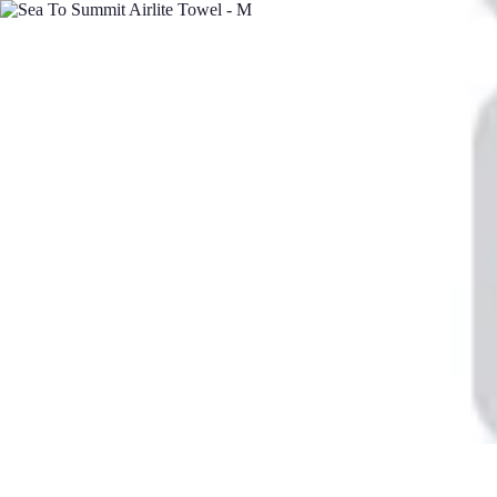
Minimalisme Voyage
Astuces de Voyage
Stratégies
Erreurs à Éviter
Éthique et Valeurs
Straté
Minimalisme Voyage