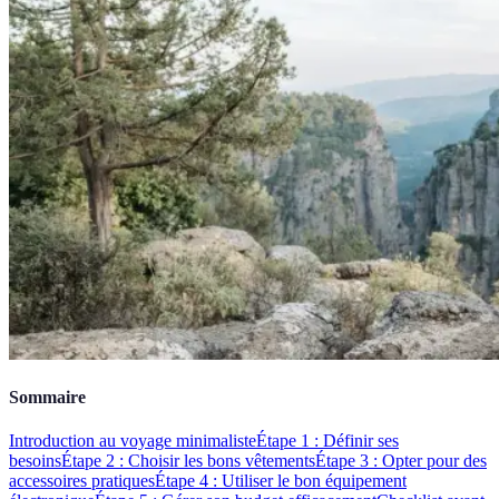
Sommaire
Introduction au voyage minimaliste
Étape 1 : Définir ses
besoins
Étape 2 : Choisir les bons vêtements
Étape 3 : Opter pour des
accessoires pratiques
Étape 4 : Utiliser le bon équipement