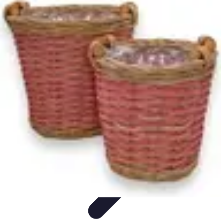
Minimalisme Voyage
Astuces de Voyage
Stratégies
Erreurs à Éviter
Éthique et
Valeurs
Stratégies de Voyage
Minimalisme Voyage