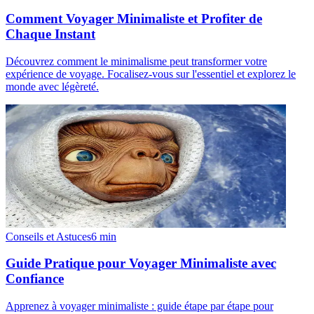
Comment Voyager Minimaliste et Profiter de
Chaque Instant
Découvrez comment le minimalisme peut transformer votre
expérience de voyage. Focalisez-vous sur l'essentiel et explorez le
monde avec légèreté.
Conseils et Astuces
6
min
Guide Pratique pour Voyager Minimaliste avec
Confiance
Apprenez à voyager minimaliste : guide étape par étape pour