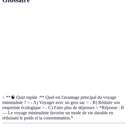
Glossaire
Terme
Définition
Style de voyage qui privilégie l'usage de moins
Voyage
d'équipement tout en maintenant le confort et la
minimaliste
fonctionnalité
Équipement
Outils ou vêtements conçus pour remplir
multifonction
plusieurs rôles dans un voyage
Budget
Estimation des dépenses prévues pour un voyage,
voyage
incluant hébergement, nourriture et transport
> **🧠 Quiz rapide :** Quel est l'avantage principal du voyage
minimaliste ? > - A) Voyager avec un gros sac > - B) Réduire son
empreinte écologique > - C) Faire plus de dépenses > *Réponse : B
— Le voyage minimaliste favorise un mode de vie durable en
réduisant le poids et la consommation.*