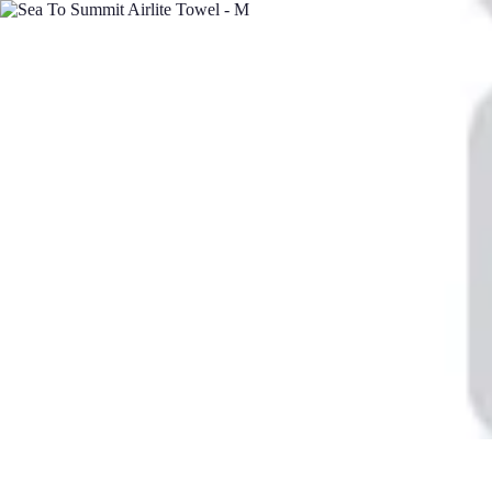
Minimalisme Voyage
Astuces de Voyage
Stratégies
Erreurs à Éviter
Éthique et Valeurs
Straté
Minimalisme Voyage