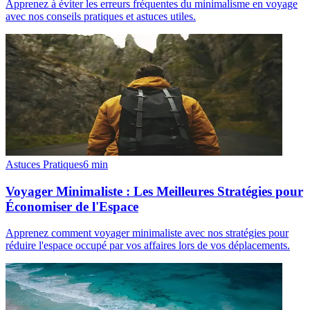
Apprenez à éviter les erreurs fréquentes du minimalisme en voyage
avec nos conseils pratiques et astuces utiles.
Astuces Pratiques
6
min
Voyager Minimaliste : Les Meilleures Stratégies pour
Économiser de l'Espace
Apprenez comment voyager minimaliste avec nos stratégies pour
réduire l'espace occupé par vos affaires lors de vos déplacements.