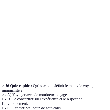
Terme
Définition
Pratique de voyager léger, se concentrer sur
Voyage
l'essentiel et l'expérience plutôt que sur les
minimaliste
possessions matérielles.
Forme de tourisme qui tient compte des impacts
Tourisme
sociaux, environnementaux et économiques des
responsable
visites sur les destinations.
Soutien aux entreprises et artisans locaux,
Économie
favorisant le développement durable et la
locale
préservation de la culture.
>
🧠 Quiz rapide :
Qu'est-ce qui définit le mieux le voyage
minimaliste ?
> - A) Voyager avec de nombreux bagages.
> - B) Se concentrer sur l'expérience et le respect de
l'environnement.
> - C) Acheter beaucoup de souvenirs.