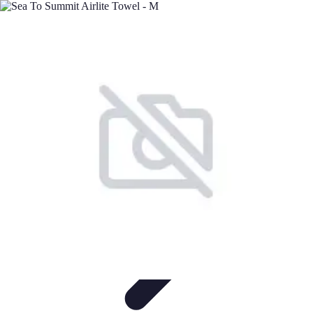
Minimalisme Voyage
Astuces de Voyage
Stratégies
Erreurs à Éviter
Éthique et
Valeurs
Stratégies de Voyage
Minimalisme Voyage