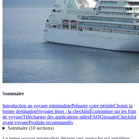
Sommaire
Introduction au voyage minimaliste
Préparer votre périple
Choisir la
bonne destination
Voyager léger : la checklist
Économiser sur les frais
de voyage
Télécharger des applications utiles
FAQ
Glossaire
Checklist
avant voyage
Produits recommandés
Sommaire
(
10
sections
)
Le terme
voyage minimaliste
désigne une approche qui privilégie