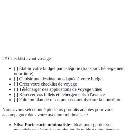
Minimalisme
pour se concentrer sur l'essentiel.
Budget de
Estimation des dépenses prévues pour un voyage,
voyage
incluant transport, hébergement, activités.
Plateforme qui permet de trouver des hôtes
Couchsurfing
locaux pour séjourner gratuitement chez eux.
## Checklist avant voyage
[ ] Établir votre budget par catégorie (transport, hébergement,
nourriture)
[ ] Choisir une destination adaptée à votre budget
[ ] Créer votre checklist de voyage
[ ] Télécharger des applications de voyage utiles
[ ] Réserver vos billets et hébergements à l'avance
[ ] Faire un plan de repas pour économiser sur la nourriture
Nous avons sélectionné plusieurs produits adaptés pour vous
accompagner dans votre aventure minimaliste :
Silva Porte carte minimaliste
: Idéal pour garder vos
essentiels en sécurité sans ajouter de poids à votre bagage.