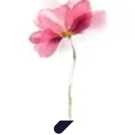
Minimalisme Voyage
Astuces de Voyage
Stratégies
Erreurs à Éviter
Éthique et
Valeurs
Stratégies de Voyage
Minimalisme Voyage