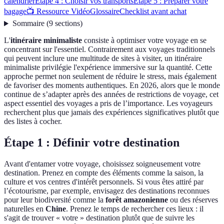
calendrier
Étape 4 : Choisir vos transports
Étape 5 : Préparer votre
bagage
📺 Ressource Vidéo
Glossaire
Checklist avant achat
Sommaire
(
9
sections
)
L'
itinéraire minimaliste
consiste à optimiser votre voyage en se
concentrant sur l'essentiel. Contrairement aux voyages traditionnels
qui peuvent inclure une multitude de sites à visiter, un itinéraire
minimaliste privilégie l'expérience immersive sur la quantité. Cette
approche permet non seulement de réduire le stress, mais également
de favoriser des moments authentiques. En 2026, alors que le monde
continue de s’adapter après des années de restrictions de voyage, cet
aspect essentiel des voyages a pris de l’importance. Les voyageurs
recherchent plus que jamais des expériences significatives plutôt que
des listes à cocher.
Étape 1 : Définir votre destination
Avant d'entamer votre voyage, choisissez soigneusement votre
destination. Prenez en compte des éléments comme la saison, la
culture et vos centres d'intérêt personnels. Si vous êtes attiré par
l’écotourisme, par exemple, envisagez des destinations reconnues
pour leur biodiversité comme la
forêt amazonienne
ou des réserves
naturelles en
Chine
. Prenez le temps de rechercher ces lieux : il
s'agit de trouver « votre » destination plutôt que de suivre les