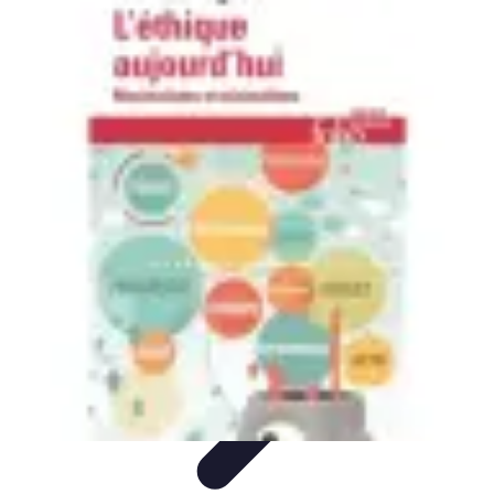
Minimalisme Voyage
Astuces de Voyage
Stratégies
Erreurs à Éviter
Éthique et
Valeurs
Stratégies de Voyage
Minimalisme Voyage