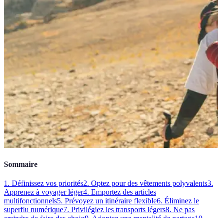
Sommaire
1. Définissez vos priorités
2. Optez pour des vêtements polyvalents
3.
Apprenez à voyager léger
4. Emportez des articles
multifonctionnels
5. Prévoyez un itinéraire flexible
6. Éliminez le
superflu numérique
7. Privilégiez les transports légers
8. Ne pas