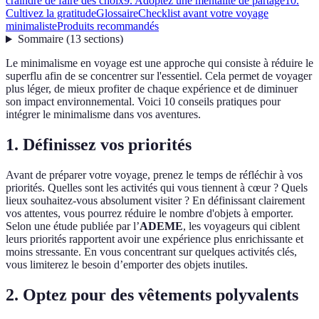
craindre de faire des choix
9. Adoptez une mentalité de partage
10.
Cultivez la gratitude
Glossaire
Checklist avant votre voyage
minimaliste
Produits recommandés
Sommaire
(
13
sections
)
Le minimalisme en voyage est une approche qui consiste à réduire le
superflu afin de se concentrer sur l'essentiel. Cela permet de voyager
plus léger, de mieux profiter de chaque expérience et de diminuer
son impact environnemental. Voici 10 conseils pratiques pour
intégrer le minimalisme dans vos aventures.
1. Définissez vos priorités
Avant de préparer votre voyage, prenez le temps de réfléchir à vos
priorités. Quelles sont les activités qui vous tiennent à cœur ? Quels
lieux souhaitez-vous absolument visiter ? En définissant clairement
vos attentes, vous pourrez réduire le nombre d'objets à emporter.
Selon une étude publiée par l’
ADEME
, les voyageurs qui ciblent
leurs priorités rapportent avoir une expérience plus enrichissante et
moins stressante. En vous concentrant sur quelques activités clés,
vous limiterez le besoin d’emporter des objets inutiles.
2. Optez pour des vêtements polyvalents