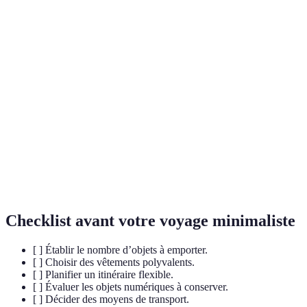
Terme
Définition
Approche consistant à réduire ses possessions et se
Minimalisme
concentrer sur l’essentiel.
Style de voyage qui consiste à transporter le strict
Voyage léger
minimum pour réduire le stress et favoriser une
expérience enrichissante.
Caractéristique d’un objet qui peut être utilisé de
Polyvalent
différentes manières ou à plusieurs fins.
Checklist avant votre voyage minimaliste
[ ] Établir le nombre d’objets à emporter.
[ ] Choisir des vêtements polyvalents.
[ ] Planifier un itinéraire flexible.
[ ] Évaluer les objets numériques à conserver.
[ ] Décider des moyens de transport.