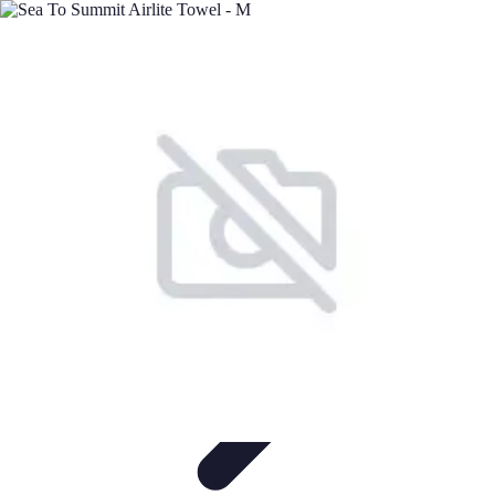
Minimalisme Voyage
Astuces de Voyage
Stratégies
Erreurs à Éviter
Éthique et
Valeurs
Stratégies de Voyage
Minimalisme Voyage